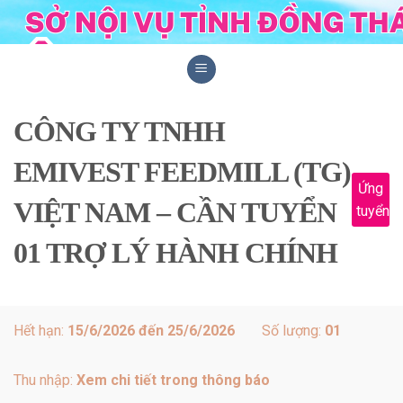
Skip
to
content
CÔNG TY TNHH
EMIVEST FEEDMILL (TG)
Ứng
VIỆT NAM – CẦN TUYỂN
tuyển
01 TRỢ LÝ HÀNH CHÍNH
Hết hạn:
15/6/2026 đến 25/6/2026
Số lượng:
01
Thu nhập:
Xem chi tiết trong thông báo