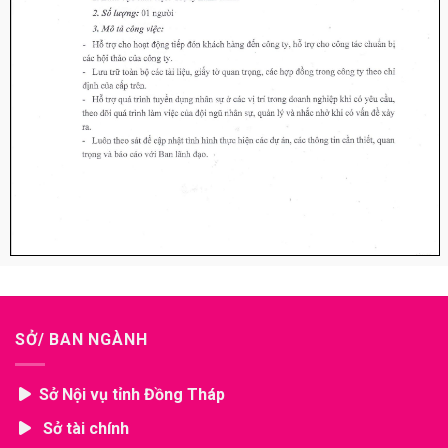
SỞ/ BAN NGÀNH
Sở Nội vụ tỉnh Đồng Tháp
Sở tài chính