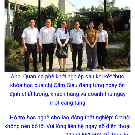
Ảnh: Quán cà phê khởi nghiệp sau khi kết thúc
khóa học của chị Cẩm Giàu đang từng ngày ổn
định chất lượng, khách hàng và doanh thu ngày
một càng tăng
Hỗ trợ học nghề cho lao động thất nghiệp: Cơ hội
không nên bỏ lỡ. Vui lòng liên hệ ngay số điện thoại
02773.851.503 để đăng ký.