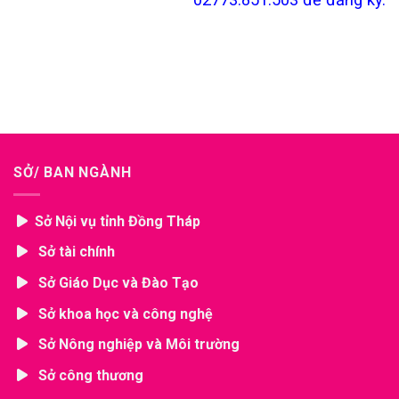
SỞ/ BAN NGÀNH
Sở Nội vụ tỉnh Đồng Tháp
Sở tài chính
Sở Giáo Dục và Đào Tạo
Sở khoa học và công nghệ
Sở Nông nghiệp và Môi trường
Sở công thương