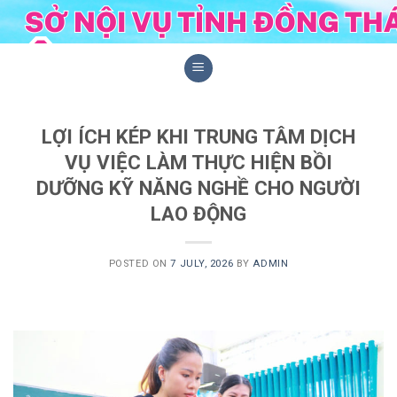
Skip
to
content
LỢI ÍCH KÉP KHI TRUNG TÂM DỊCH
VỤ VIỆC LÀM THỰC HIỆN BỒI
DƯỠNG KỸ NĂNG NGHỀ CHO NGƯỜI
LAO ĐỘNG
POSTED ON
7 JULY, 2026
BY
ADMIN