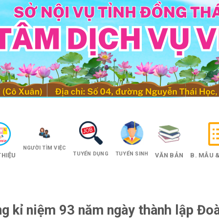
NGƯỜI TÌM VIỆC
TUYỂN DỤNG
TUYỂN SINH
THIỆU
VĂN BẢN
B. MẪU &
g kỉ niệm 93 năm ngày thành lập Đo