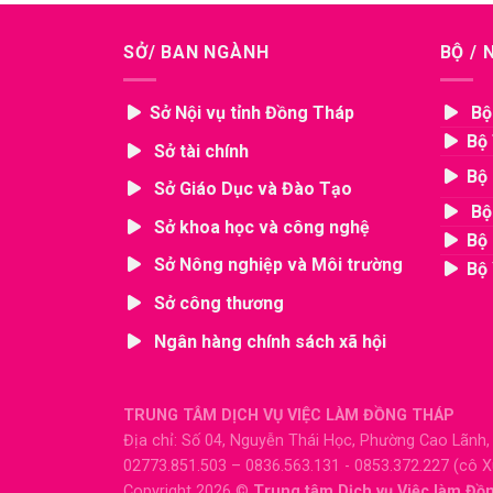
SỞ/ BAN NGÀNH
BỘ /
Sở Nội vụ tỉnh Đồng Tháp
Bộ
Bộ 
Sở tài chính
Bộ 
Sở Giáo Dục và Đào Tạo
Bộ
Sở khoa học và công nghệ
Bộ 
Sở Nông nghiệp và Môi trường
Bộ 
Sở công thương
Ngân hàng chính sách xã hội
TRUNG TÂM DỊCH VỤ VIỆC LÀM ĐỒNG THÁP
Địa chỉ: Số 04, Nguyễn Thái Học, Phường Cao Lãnh
02773.851.503 – 0836.563.131 - 0853.372.227 (cô 
Copyright 2026 ©
Trung tâm Dịch vụ Việc làm Đồ