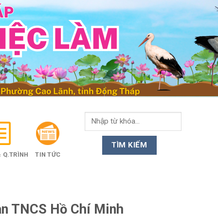
 Q.TRÌNH
TIN TỨC
àn TNCS Hồ Chí Minh