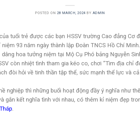
POSTED ON
28 MARCH, 2024
BY
ADMIN
 của tuổi trẻ được các bạn HSSV trường Cao đẳng Cơ đ
kỉ niệm 93 năm ngày thành lập Đoàn TNCS Hồ Chí Minh.
 dâng hoa tưởng niệm tại Mộ Cụ Phó bảng Nguyễn Sinh 
V còn nhiệt tình tham gia kéo co, chơi “Tìm địa chỉ đỏ
ách đòi hỏi về tinh thần tập thể, sức mạnh thể lực và cả
ề nghiệp thì những buổi hoạt động đầy ý nghĩa như th
 gắn kết nghĩa tình với nhau, có thêm kỉ niệm đẹp tron
 Tháp
.