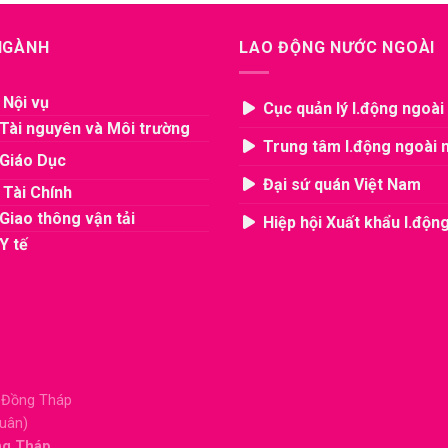
 NGÀNH
LAO ĐỘNG NƯỚC NGOÀI
 Nội vụ
Cục quản lý l.động ngoài
Tài nguyên và Môi trường
Trung tâm l.động ngoài 
Giáo Dục
Đại sứ quán Việt Nam
 Tài Chính
Giao thông vận tải
Hiệp hội Xuất khẩu l.độn
Y tế
, Đồng Tháp
Xuân)
ng Tháp.