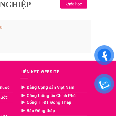
 NGHIỆP
khóa học
ng
LIÊN KẾT WEBSITE
 nước
Đảng Cộng sản Việt Nam
Cổng thông tin Chính Phủ
nước
Cổng TTĐT Đồng Tháp
Báo Đồng tháp