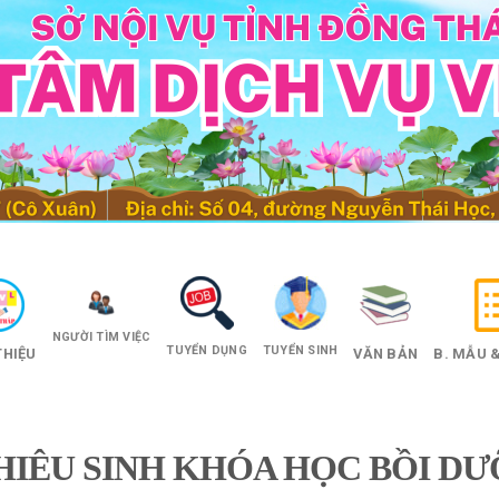
NGƯỜI TÌM VIỆC
TUYỂN DỤNG
TUYỂN SINH
THIỆU
VĂN BẢN
B. MẪU &
HIÊU SINH KHÓA HỌC BỒI D