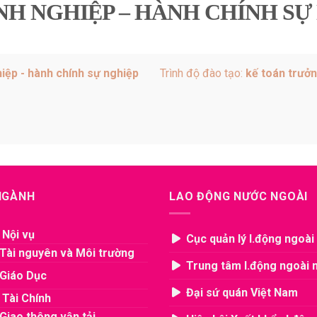
H NGHIỆP – HÀNH CHÍNH SỰ
iệp - hành chính sự nghiệp
Trình độ đào tạo:
kế toán trưở
 NGÀNH
LAO ĐỘNG NƯỚC NGOÀI
 Nội vụ
Cục quản lý l.động ngoài
Tài nguyên và Môi trường
Trung tâm l.động ngoài 
Giáo Dục
Đại sứ quán Việt Nam
 Tài Chính
Giao thông vận tải