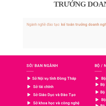
TRƯỞNG DOAN
Ngành nghề đào tạo:
kế toán trưởng doanh ngh
SỞ/ BAN NGÀNH
BỘ /
Sở Nội vụ tỉnh Đồng Tháp
Bộ
Bộ 
Sở tài chính
Bộ 
Sở Giáo Dục và Đào Tạo
Bộ
Sở khoa học và công nghệ
Bộ 