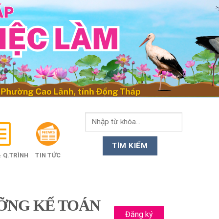
 Q.TRÌNH
TIN TỨC
ƯỠNG KẾ TOÁN
Đăng ký