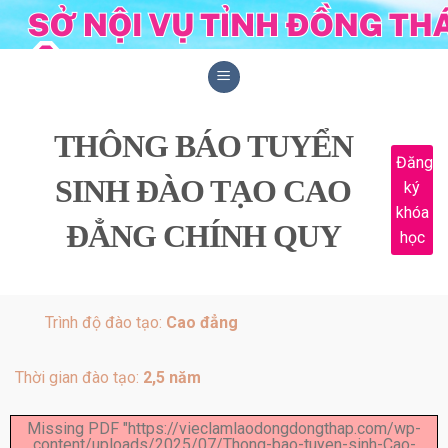
Skip
to
content
THÔNG BÁO TUYỂN
Đăng
SINH ĐÀO TẠO CAO
ký
khóa
ĐẲNG CHÍNH QUY
học
Trình độ đào tạo:
Cao đẳng
Thời gian đào tạo:
2,5 năm
Missing PDF "https://vieclamlaodongdongthap.com/wp-
content/uploads/2025/07/Thong-bao-tuyen-sinh-Cao-