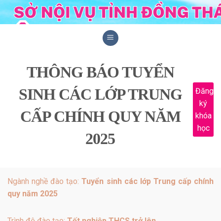
Skip
to
content
THÔNG BÁO TUYỂN
SINH CÁC LỚP TRUNG
Đăng
ký
CẤP CHÍNH QUY NĂM
khóa
học
2025
Ngành nghề đào tạo:
Tuyển sinh các lớp Trung cấp chính
quy năm 2025
Trình độ đào tạo:
Tốt nghiệp THCS trở lên