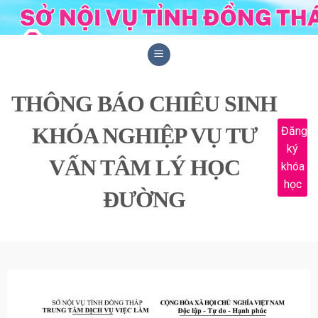
Skip
to
content
THÔNG BÁO CHIÊU SINH
KHÓA NGHIỆP VỤ TƯ
Đăng
ký
VẤN TÂM LÝ HỌC
khóa
học
ĐƯỜNG