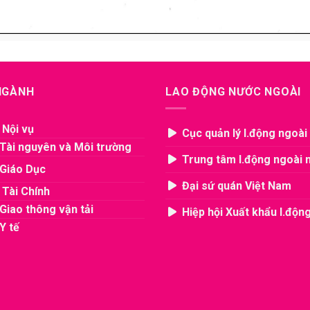
 NGÀNH
LAO ĐỘNG NƯỚC NGOÀI
 Nội vụ
Cục quản lý l.động ngoài
Tài nguyên và Môi trường
Trung tâm l.động ngoài 
Giáo Dục
Đại sứ quán Việt Nam
 Tài Chính
Giao thông vận tải
Hiệp hội Xuất khẩu l.độn
Y tế