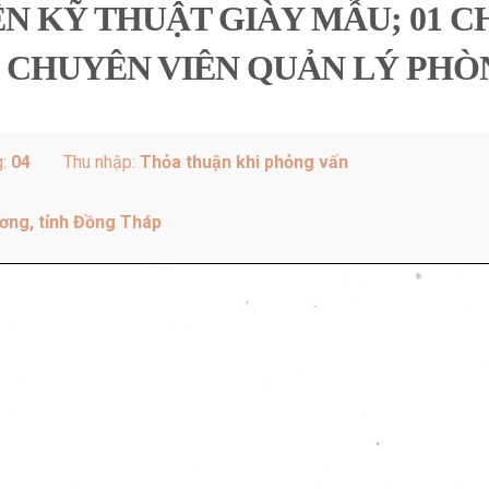
ÊN KỸ THUẬT GIÀY MẪU; 01 
1 CHUYÊN VIÊN QUẢN LÝ PHÒ
g:
04
Thu nhập:
Thỏa thuận khi phỏng vấn
ương, tỉnh Đồng Tháp