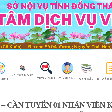
NGƯỜI TÌM VIỆC
TUYỂN DỤNG
TUYỂN SINH
THIỆU
VĂN BẢN
B. MẪU &
– CẦN TUYỂN 01 NHÂN VIÊN 