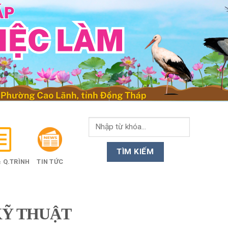
 Q.TRÌNH
TIN TỨC
KỸ THUẬT