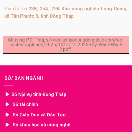
Địa chỉ:
Lô 23B, 25A, 29A Khu công nghiệp Long Giang,
xã Tân Phước 3, tỉnh Đồng Tháp
Missing PDF "https://vieclamlaodongdongthap.com/wp-
content/uploads/2025/12/27.12.2025-Cty-Want-Want-
2.pdf".
SỞ/ BAN NGÀNH
Sở Nội vụ tỉnh Đồng Tháp
Sở tài chính
Sở Giáo Dục và Đào Tạo
Sở khoa học và công nghệ