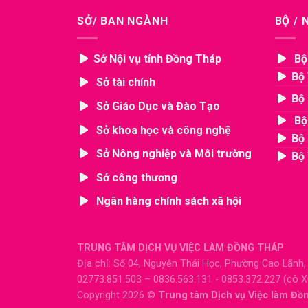
SỞ/ BAN NGÀNH
BỘ /
Sở Nội vụ tỉnh Đồng Tháp
Bộ
Bộ 
Sở tài chính
Bộ 
Sở Giáo Dục và Đào Tạo
Bộ
Sở khoa học và công nghệ
Bộ 
Sở Nông nghiệp và Môi trường
Bộ 
Sở công thương
Ngân hàng chính sách xã hội
TRUNG TÂM DỊCH VỤ VIỆC LÀM ĐỒNG THÁP
Địa chỉ: Số 04, Nguyễn Thái Học, Phường Cao Lãnh
02773.851.503 – 0836.563.131 - 0853.372.227 (cô 
Copyright 2026 ©
Trung tâm Dịch vụ Việc làm Đồ