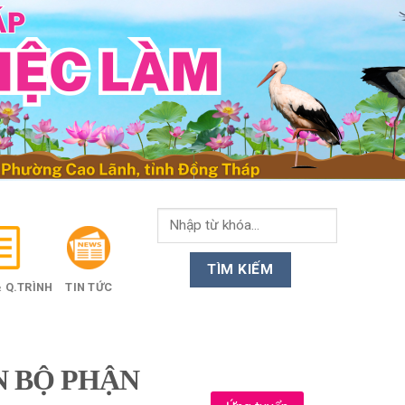
 Q.TRÌNH
TIN TỨC
N BỘ PHẬN