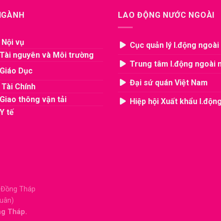
 NGÀNH
LAO ĐỘNG NƯỚC NGOÀI
 Nội vụ
Cục quản lý l.động ngoài
Tài nguyên và Môi trường
Trung tâm l.động ngoài 
Giáo Dục
Đại sứ quán Việt Nam
 Tài Chính
Giao thông vận tải
Hiệp hội Xuất khẩu l.độn
Y tế
, Đồng Tháp
Xuân)
ng Tháp.