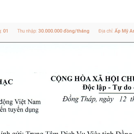
g:
01
Thu nhập:
30.000.000 đồng/tháng
Địa chỉ:
Ấp Mỹ An