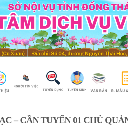
NGƯỜI TÌM VIỆC
TUYỂN DỤNG
TUYỂN SINH
THIỆU
VĂN BẢN
B. MẪU &
ẠC – CẦN TUYỂN 01 CHỦ QUẢ