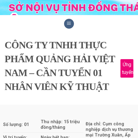
Skip
to
content
CÔNG TY TNHH THỰC
PHẨM QUẢNG HẢI VIỆT
Ứng
NAM – CẦN TUYỂN 01
tuyển
NHÂN VIÊN KỸ THUẬT
Thu nhập: 15 triệu
Địa chỉ: Cụm công
Số lượng: 01
đồng/tháng
nghiệp dịch vụ thương
mại Trường Xuân, Ấp
Vị trí tuyển:
Ngày hết hạn: