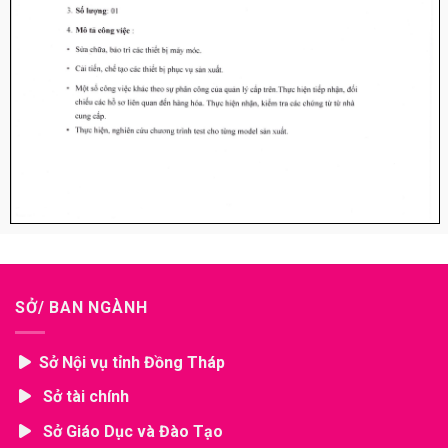
SỞ/ BAN NGÀNH
Sở Nội vụ tỉnh Đồng Tháp
Sở tài chính
Sở Giáo Dục và Đào Tạo