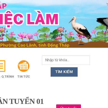
 Q.TRÌNH
TIN TỨC
N TUYỂN 01