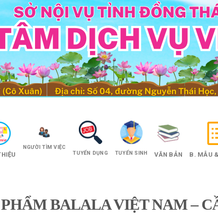
NGƯỜI TÌM VIỆC
TUYỂN DỤNG
TUYỂN SINH
THIỆU
VĂN BẢN
B. MẪU &
PHẨM BALALA VIỆT NAM – CẦ