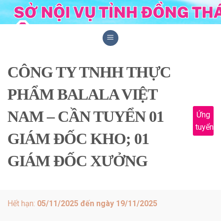
Skip
to
content
CÔNG TY TNHH THỰC
PHẨM BALALA VIỆT
NAM – CẦN TUYỂN 01
Ứng
tuyển
GIÁM ĐỐC KHO; 01
GIÁM ĐỐC XƯỞNG
Hết hạn:
05/11/2025 đến ngày 19/11/2025