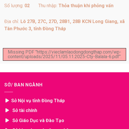
Số lượng:
02
Thu nhập:
Thỏa thuận khi phỏng vấn
Địa chỉ:
Lô 27B, 27C, 27D, 28B1, 28B KCN Long Giang, xã
Tân Phước 3, tỉnh Đồng Tháp
Missing PDF "https://vieclamlaodongdongthap.com/wp-
content/uploads/2025/11/05.11.2025-Cty-Balala-6.pdf".
SỞ/ BAN NGÀNH
Sở Nội vụ tỉnh Đồng Tháp
Sở tài chính
Sở Giáo Dục và Đào Tạo