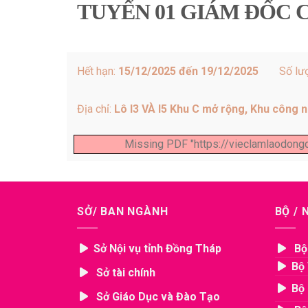
TUYỂN 01 GIÁM ĐỐC
Hết hạn:
15/12/2025 đến 19/12/2025
Số lư
Địa chỉ:
Lô I3 VÀ I5 Khu C mở rộng, Khu công 
Missing PDF "https://vieclamlaodo
SỞ/ BAN NGÀNH
BỘ /
Sở Nội vụ tỉnh Đồng Tháp
Bộ
Bộ 
Sở tài chính
Bộ 
Sở Giáo Dục và Đào Tạo