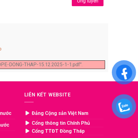
Ứng tuyển
p
OPE-DONG-THAP-15.12.2025-1-1.pdf".
LIÊN KẾT WEBSITE
 nước
Đảng Cộng sản Việt Nam
Cổng thông tin Chính Phủ
nước
Cổng TTĐT Đồng Tháp