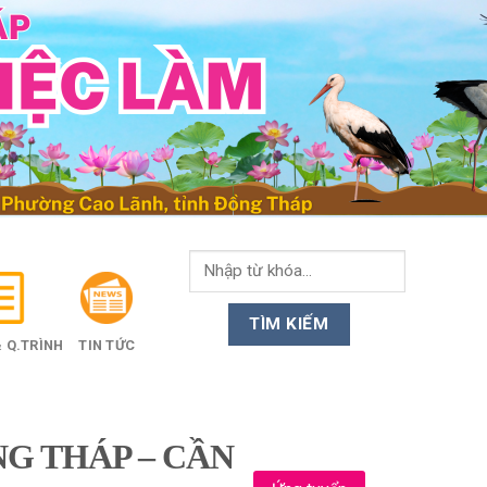
 Q.TRÌNH
TIN TỨC
G THÁP – CẦN