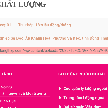
 CHẤT LƯỢNG
ợng:
01
Thu nhập:
18 triệu đồng/tháng
nghiệp Sa Đéc, Ấp Khánh Hòa, Phường Sa Đéc, tỉnh Đồng Thá
ngdongthap.com/wp-content/uploads/2025/12/CONG-TY-NEW-H
 NGÀNH
LAO ĐỘNG NƯỚC NGOÀI
 Nội vụ
Cục quản lý l.động ngoài
Tài nguyên và Môi trường
Trung tâm l.động ngoài 
Giáo Dục
Đại sứ quán Việt Nam