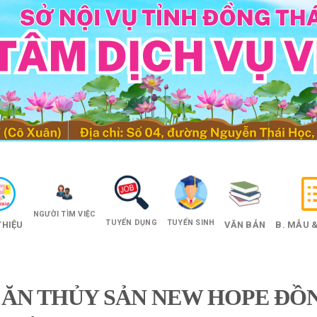
NGƯỜI TÌM VIỆC
TUYỂN DỤNG
TUYỂN SINH
THIỆU
VĂN BẢN
B. MẪU &
ĂN THỦY SẢN NEW HOPE ĐỒN