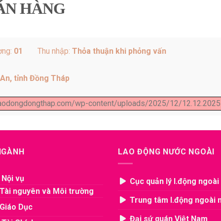
BÁN HÀNG
ợng:
01
Thu nhập:
Thỏa thuận khi phỏng vấn
An, tỉnh Đồng Tháp
mlaodongdongthap.com/wp-content/uploads/2025/12/12.12.2025-
 NGÀNH
LAO ĐỘNG NƯỚC NGOÀI
 Nội vụ
Cục quản lý l.động ngoài
Tài nguyên và Môi trường
Trung tâm l.động ngoài 
Giáo Dục
Đại sứ quán Việt Nam