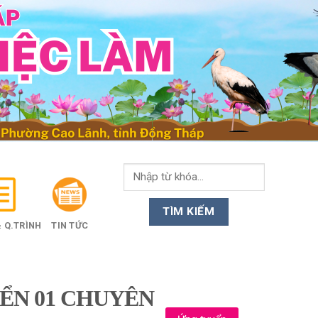
 Q.TRÌNH
TIN TỨC
ỂN 01 CHUYÊN