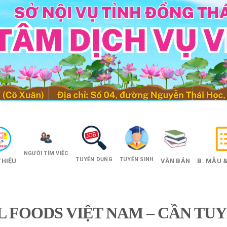
NGƯỜI TÌM VIỆC
TUYỂN DỤNG
TUYỂN SINH
THIỆU
VĂN BẢN
B. MẪU &
 FOODS VIỆT NAM – CẦN TUY