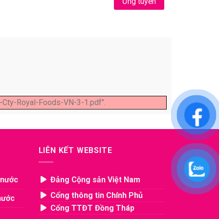
Ứng tuyển
Cty-Royal-Foods-VN-3-1.pdf".
LIÊN KẾT WEBSITE
 nước
Đảng Cộng sản Việt Nam
Cổng thông tin Chính Phủ
nước
Cổng TTĐT Đồng Tháp