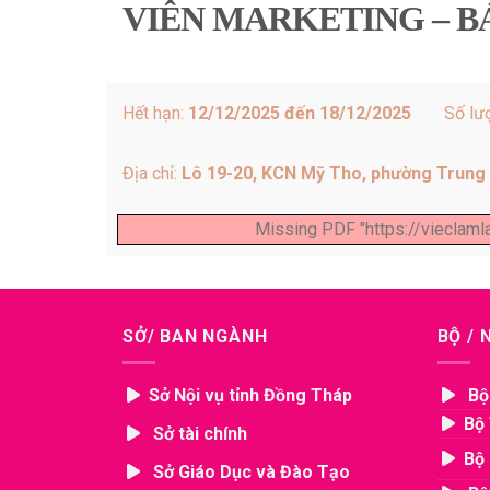
VIÊN MARKETING – 
Hết hạn:
12/12/2025 đến 18/12/2025
Số lư
Địa chỉ:
Lô 19-20, KCN Mỹ Tho, phường Trung 
Missing PDF "https://viecla
SỞ/ BAN NGÀNH
BỘ /
Sở Nội vụ tỉnh Đồng Tháp
Bộ
Bộ 
Sở tài chính
Bộ 
Sở Giáo Dục và Đào Tạo