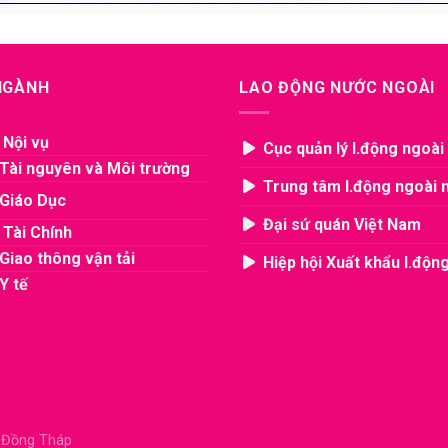
 NGÀNH
LAO ĐỘNG NƯỚC NGOÀI
 Nội vụ
Cục quản lý l.động ngoài
Tài nguyên và Môi trường
Trung tâm l.động ngoài 
Giáo Dục
Đại sứ quán Việt Nam
 Tài Chính
Giao thông vận tải
Hiệp hội Xuất khẩu l.độn
Y tế
, Đồng Tháp