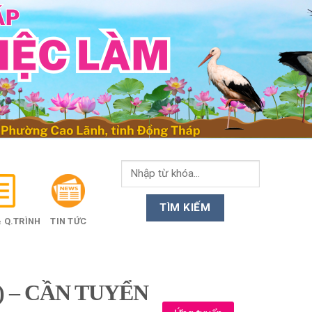
 Q.TRÌNH
TIN TỨC
 – CẦN TUYỂN