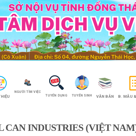
NGƯỜI TÌM VIỆC
TUYỂN DỤNG
TUYỂN SINH
THIỆU
VĂN BẢN
B. MẪU &
 CAN INDUSTRIES (VIỆT NAM)