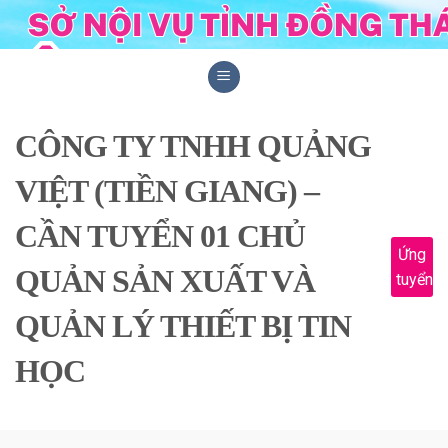
Skip
to
content
CÔNG TY TNHH QUẢNG
VIỆT (TIỀN GIANG) –
CẦN TUYỂN 01 CHỦ
Ứng
QUẢN SẢN XUẤT VÀ
tuyển
QUẢN LÝ THIẾT BỊ TIN
HỌC