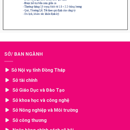
SỞ/ BAN NGÀNH
Sở Nội vụ tỉnh Đồng Tháp
Sở tài chính
Sở Giáo Dục và Đào Tạo
Sở khoa học và công nghệ
Sở Nông nghiệp và Môi trường
Sở công thương