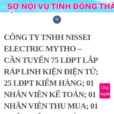
Skip
to
content
CÔNG TY TNHH NISSEI
ELECTRIC MYTHO –
CẦN TUYỂN 75 LĐPT LẮP
RÁP LINH KIỆN ĐIỆN TỬ;
25 LĐPT KIỂM HÀNG; 01
Ứng
NHÂN VIÊN KẾ TOÁN; 01
tuyển
NHÂN VIÊN THU MUA; 01