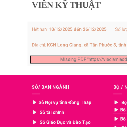
VIÊN KỸ THUẬT
Hết hạn:
10/12/2025 đến 26/12/2025
Số lư
Địa chỉ:
KCN Long Giang, xã Tân Phước 3, tỉn
Missing PDF "https://vieclamlao
SỞ/ BAN NGÀNH
BỘ /
Sở Nội vụ tỉnh Đồng Tháp
Bộ
Bộ 
Sở tài chính
Bộ 
Sở Giáo Dục và Đào Tạo