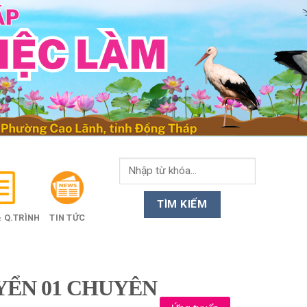
 Q.TRÌNH
TIN TỨC
YỂN 01 CHUYÊN