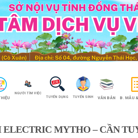
NGƯỜI TÌM VIỆC
TUYỂN DỤNG
TUYỂN SINH
THIỆU
VĂN BẢN
B. MẪU &
I ELECTRIC MYTHO – CẦN TU