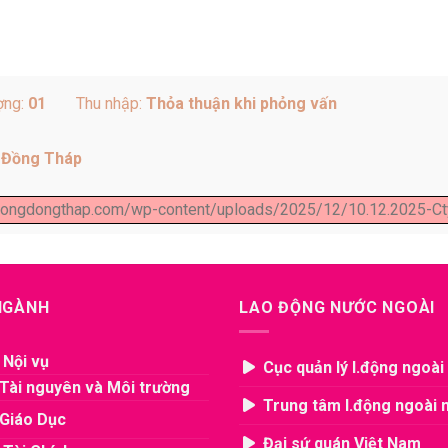
ợng:
01
Thu nhập:
Thỏa thuận khi phỏng vấn
h Đồng Tháp
dongdongthap.com/wp-content/uploads/2025/12/10.12.2025-Cty
 NGÀNH
LAO ĐỘNG NƯỚC NGOÀI
 Nội vụ
Cục quản lý l.động ngoài
Tài nguyên và Môi trường
Trung tâm l.động ngoài 
Giáo Dục
Đại sứ quán Việt Nam