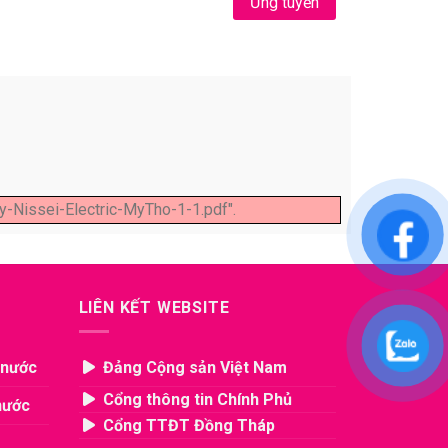
Ứng tuyển
-Nissei-Electric-MyTho-1-1.pdf".
LIÊN KẾT WEBSITE
 nước
Đảng Cộng sản Việt Nam
Cổng thông tin Chính Phủ
nước
Cổng TTĐT Đồng Tháp