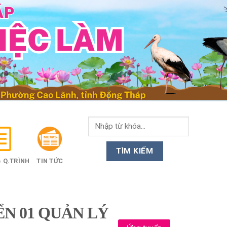
 Q.TRÌNH
TIN TỨC
ỂN 01 QUẢN LÝ