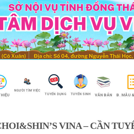
NGƯỜI TÌM VIỆC
TUYỂN DỤNG
TUYỂN SINH
THIỆU
VĂN BẢN
B. MẪU &
HOI&SHIN’S VINA – CẦN TUY