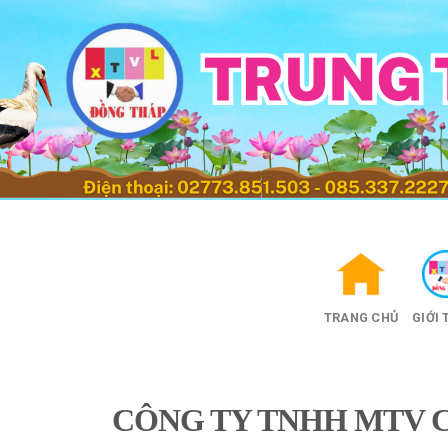
Skip
to
content
TRANG CHỦ
GIỚI 
CÔNG TY TNHH MTV C