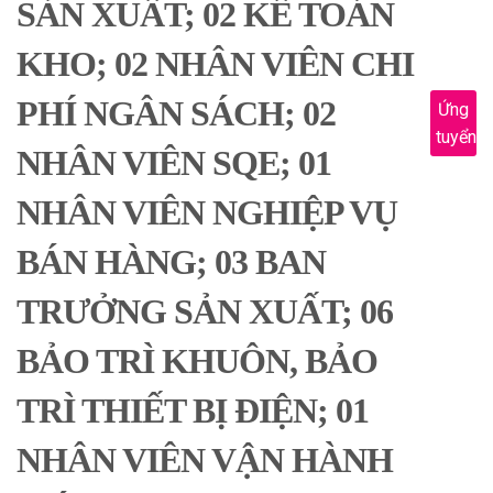
SẢN XUẤT; 02 KẾ TOÁN
KHO; 02 NHÂN VIÊN CHI
PHÍ NGÂN SÁCH; 02
Ứng
tuyển
NHÂN VIÊN SQE; 01
NHÂN VIÊN NGHIỆP VỤ
BÁN HÀNG; 03 BAN
TRƯỞNG SẢN XUẤT; 06
BẢO TRÌ KHUÔN, BẢO
TRÌ THIẾT BỊ ĐIỆN; 01
NHÂN VIÊN VẬN HÀNH