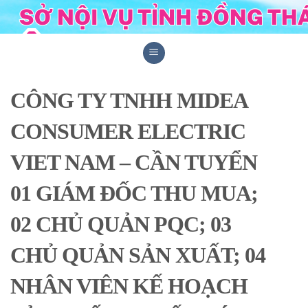
Skip
to
content
CÔNG TY TNHH MIDEA
CONSUMER ELECTRIC
VIET NAM – CẦN TUYỂN
01 GIÁM ĐỐC THU MUA;
02 CHỦ QUẢN PQC; 03
CHỦ QUẢN SẢN XUẤT; 04
NHÂN VIÊN KẾ HOẠCH