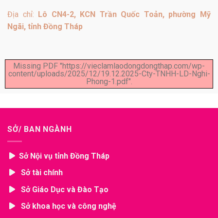
Địa chỉ:
Lô CN4-2, KCN Trần Quốc Toản, phường Mỹ
Ngãi, tỉnh Đồng Tháp
Missing PDF "https://vieclamlaodongdongthap.com/wp-
content/uploads/2025/12/19.12.2025-Cty-TNHH-LD-Nghi-
Phong-1.pdf".
SỞ/ BAN NGÀNH
Sở Nội vụ tỉnh Đồng Tháp
Sở tài chính
Sở Giáo Dục và Đào Tạo
Sở khoa học và công nghệ