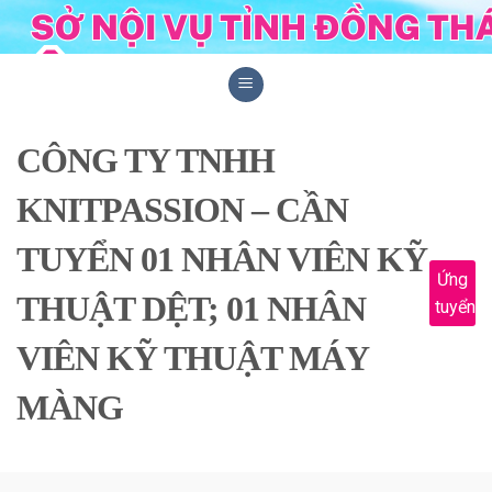
Skip
to
content
CÔNG TY TNHH
KNITPASSION – CẦN
TUYỂN 01 NHÂN VIÊN KỸ
Ứng
THUẬT DỆT; 01 NHÂN
tuyển
VIÊN KỸ THUẬT MÁY
MÀNG