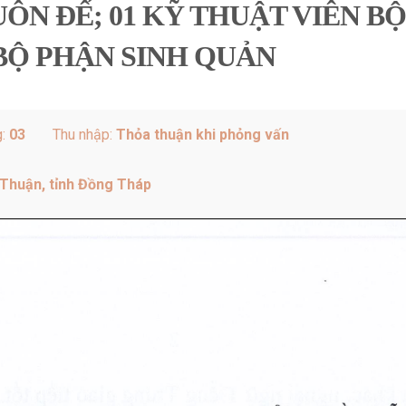
ÔN ĐẾ; 01 KỸ THUẬT VIÊN B
 BỘ PHẬN SINH QUẢN
g:
03
Thu nhập:
Thỏa thuận khi phỏng vấn
 Thuận, tỉnh Đồng Tháp