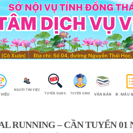
NGƯỜI TÌM VIỆC
TUYỂN DỤNG
TUYỂN SINH
THIỆU
VĂN BẢN
B. MẪU &
L RUNNING – CẦN TUYỂN 01 