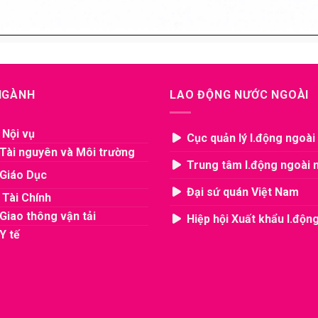
 NGÀNH
LAO ĐỘNG NƯỚC NGOÀI
 Nội vụ
Cục quản lý l.động ngoài
Tài nguyên và Môi trường
Trung tâm l.động ngoài 
Giáo Dục
Đại sứ quán Việt Nam
 Tài Chính
Giao thông vận tải
Hiệp hội Xuất khẩu l.độn
Y tế