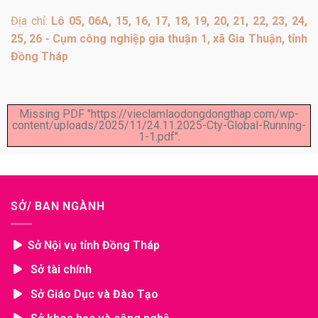
Địa chỉ:
Lô 05, 06A, 15, 16, 17, 18, 19, 20, 21, 22, 23, 24,
25, 26 - Cụm công nghiệp gia thuận 1, xã Gia Thuận, tỉnh
Đồng Tháp
Missing PDF "https://vieclamlaodongdongthap.com/wp-
content/uploads/2025/11/24.11.2025-Cty-Global-Running-
1-1.pdf".
SỞ/ BAN NGÀNH
Sở Nội vụ tỉnh Đồng Tháp
Sở tài chính
Sở Giáo Dục và Đào Tạo