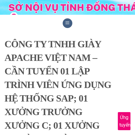
Skip
to
content
CÔNG TY TNHH GIÀY
APACHE VIỆT NAM –
CẦN TUYỂN 01 LẬP
TRÌNH VIÊN ỨNG DỤNG
HỆ THỐNG SAP; 01
XƯỞNG TRƯỞNG
Ứng
XƯỞNG C; 01 XƯỞNG
tuyển