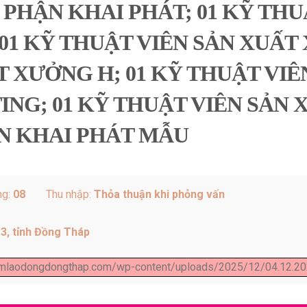
 PHẬN KHAI PHÁT; 01 KỸ THU
1 KỸ THUẬT VIÊN SẢN XUẤT X
 XƯỞNG H; 01 KỸ THUẬT VIÊN
NG; 01 KỸ THUẬT VIÊN SẢN 
ÁN KHAI PHÁT MẪU
ng:
08
Thu nhập:
Thỏa thuận khi phỏng vấn
3, tỉnh Đồng Tháp
lamlaodongdongthap.com/wp-content/uploads/2025/12/04.12.20