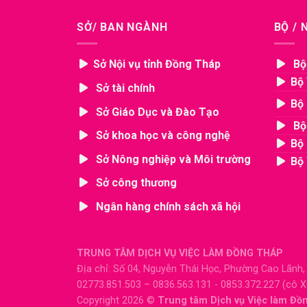
SỞ/ BAN NGÀNH
BỘ /
Sở Nội vụ tỉnh Đồng Tháp
Bộ
Bộ 
Sở tài chính
Bộ 
Sở Giáo Dục và Đào Tạo
Bộ
Sở khoa học và công nghệ
Bộ 
Sở Nông nghiệp và Môi trường
Bộ 
Sở công thương
Ngân hàng chính sách xã hội
TRUNG TÂM DỊCH VỤ VIỆC LÀM ĐỒNG THÁP
Địa chỉ: Số 04, Nguyễn Thái Học, Phường Cao Lãnh
02773.851.503 – 0836.563.131 - 0853.372.227 (cô 
Copyright 2026 ©
Trung tâm Dịch vụ Việc làm Đồ