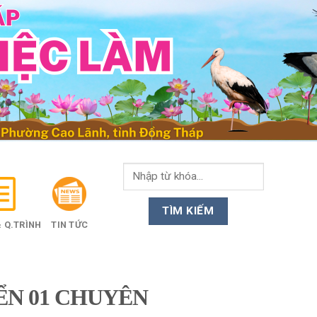
 Q.TRÌNH
TIN TỨC
ỂN 01 CHUYÊN