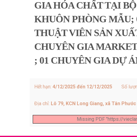
GIA HÓA CHẤT TẠI BỘ
KHUÔN PHÒNG MẪU; 0
THUẬT VIÊN SẢN XUẤT
CHUYÊN GIA MARKETI
; 01 CHUYÊN GIA DỰ 
Hết hạn:
4/12/2025 đến 12/12/2025
Số lượ
Địa chỉ:
Lô 79, KCN Long Giang, xã Tân Phước 
Missing PDF "https://viec