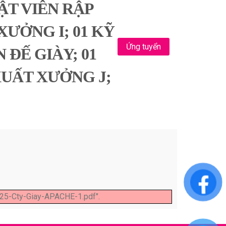
ẬT VIÊN RẬP
ƯỞNG I; 01 KỸ
Ứng tuyển
 ĐẾ GIÀY; 01
XUẤT XƯỞNG J;
25-Cty-Giay-APACHE-1.pdf".