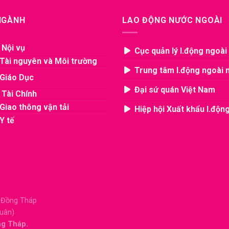
 NGÀNH
LAO ĐỘNG NƯỚC NGOÀI
 Nội vụ
Cục quản lý l.động ngoài
Tài nguyên và Môi trường
Trung tâm l.động ngoài 
Giáo Dục
Đại sứ quán Việt Nam
 Tài Chính
Giao thông vận tải
Hiệp hội Xuất khẩu l.độn
Y tế
, Đồng Tháp
Xuân)
ng Tháp.