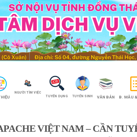
NGƯỜI TÌM VIỆC
TUYỂN DỤNG
TUYỂN SINH
THIỆU
VĂN BẢN
B. MẪU &
APACHE VIỆT NAM – CẦN TUY