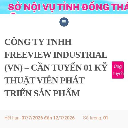
Skip
to
content
CÔNG TY TNHH
FREEVIEW INDUSTRIAL
(VN) – CẦN TUYỂN 01 KỸ
Ứng
tuyển
THUẬT VIÊN PHÁT
TRIỂN SẢN PHẨM
Hết hạn:
07/7/2026 đến 12/7/2026
Số lượng:
01