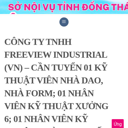
Skip
to
content
CÔNG TY TNHH
FREEVIEW INDUSTRIAL
(VN) – CẦN TUYỂN 01 KỸ
THUẬT VIÊN NHÀ DAO,
NHÀ FORM; 01 NHÂN
VIÊN KỸ THUẬT XƯỞNG
6; 01 NHÂN VIÊN KỸ
Ứng