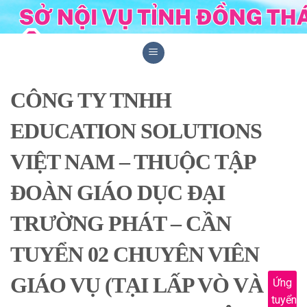
Skip
to
content
CÔNG TY TNHH
EDUCATION SOLUTIONS
VIỆT NAM – THUỘC TẬP
ĐOÀN GIÁO DỤC ĐẠI
TRƯỜNG PHÁT – CẦN
TUYỂN 02 CHUYÊN VIÊN
GIÁO VỤ (TẠI LẤP VÒ VÀ
Ứng
tuyển