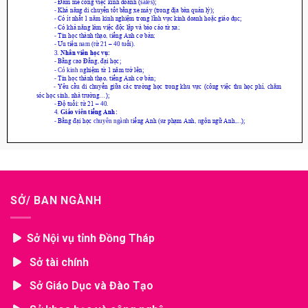
SỞ/ BAN NGÀNH
Sở Nội vụ tỉnh Đồng Tháp
Sở tài chính
Sở Giáo Dục và Đào Tạo