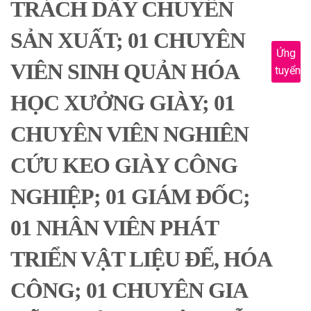
TRÁCH DÂY CHUYỀN
SẢN XUẤT; 01 CHUYÊN
Ứng
VIÊN SINH QUẢN HÓA
tuyển
HỌC XƯỞNG GIÀY; 01
CHUYÊN VIÊN NGHIÊN
CỨU KEO GIÀY CÔNG
NGHIỆP; 01 GIÁM ĐỐC;
01 NHÂN VIÊN PHÁT
TRIỂN VẬT LIỆU ĐẾ, HÓA
CÔNG; 01 CHUYÊN GIA