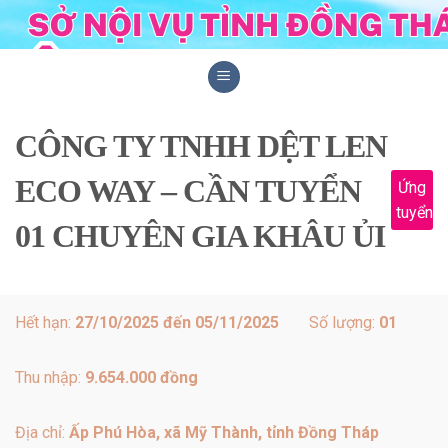
Skip
to
content
CÔNG TY TNHH DỆT LEN
ECO WAY – CẦN TUYỂN
Ứng
tuyển
01 CHUYÊN GIA KHÂU ỦI
Hết hạn:
27/10/2025 đến 05/11/2025
Số lượng:
01
Thu nhập:
9.654.000 đồng
Địa chỉ:
Ấp Phú Hòa, xã Mỹ Thành, tỉnh Đồng Tháp