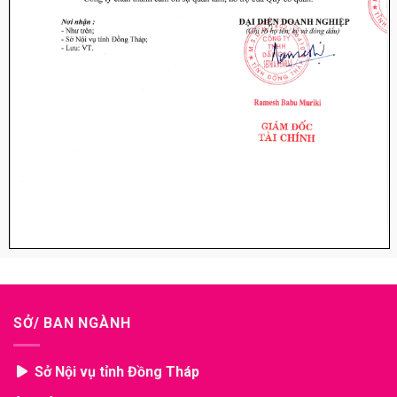
SỞ/ BAN NGÀNH
Sở Nội vụ tỉnh Đồng Tháp