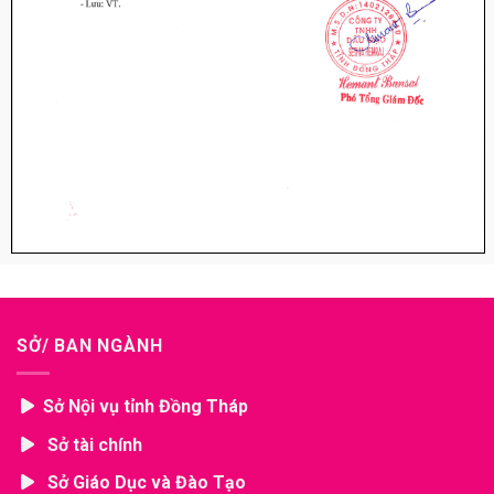
SỞ/ BAN NGÀNH
Sở Nội vụ tỉnh Đồng Tháp
Sở tài chính
Sở Giáo Dục và Đào Tạo