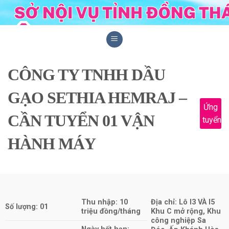
Skip
to
content
CÔNG TY TNHH DẦU
GẠO SETHIA HEMRAJ –
Ứng
CẦN TUYỂN 01 VẬN
tuyển
HÀNH MÁY
Thu nhập: 10
Địa chỉ: Lô I3 VÀ I5
Số lượng: 01
triệu đồng/tháng
Khu C mở rộng, Khu
công nghiệp Sa