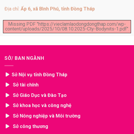
Địa chỉ:
Ấp 6, xã Bình Phú, tỉnh Đồng Tháp
Missing PDF "https://vieclamlaodongdongthap.com/wp-
content/uploads/2025/10/08.10.2025-Cty-Bodynits-1.pdf".
SỞ/ BAN NGÀNH
Sở Nội vụ tỉnh Đồng Tháp
Sở tài chính
Sở Giáo Dục và Đào Tạo
Sở khoa học và công nghệ
Sở Nông nghiệp và Môi trường
Sở công thương