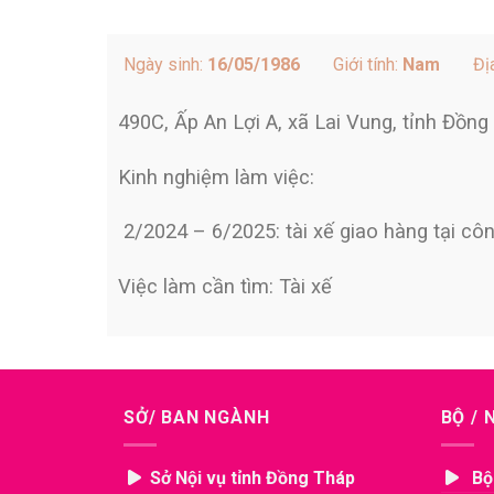
Ngày sinh:
16/05/1986
Giới tính:
Nam
Địa
490C, Ấp An Lợi A, xã Lai Vung, tỉnh Đồng
Kinh nghiệm làm việc:
2/2024 – 6/2025: tài xế giao hàng tại cô
Việc làm cần tìm: Tài xế
SỞ/ BAN NGÀNH
BỘ /
Sở Nội vụ tỉnh Đồng Tháp
Bộ