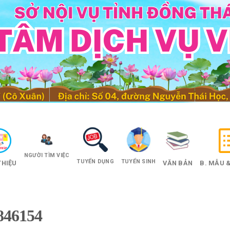
NGƯỜI TÌM VIỆC
TUYỂN DỤNG
TUYỂN SINH
THIỆU
VĂN BẢN
B. MẪU &
46154