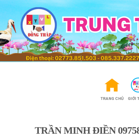
Skip
to
content
TRANG CHỦ
GIỚI 
TRẦN MINH ĐIỀN 09758