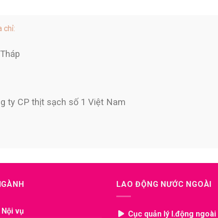
 chỉ:
 Tháp
ng ty CP thịt sạch số 1 Việt Nam
 NGÀNH
LAO ĐỘNG NƯỚC NGOÀI
 Nội vụ
Cục quản lý l.động ngoài