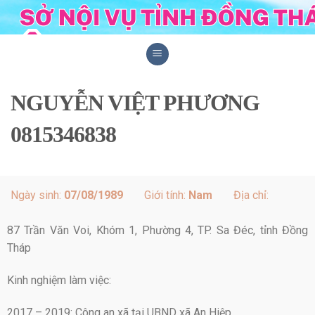
Skip
to
content
NGUYỄN VIỆT PHƯƠNG
0815346838
Ngày sinh:
07/08/1989
Giới tính:
Nam
Địa chỉ:
87 Trần Văn Voi, Khóm 1, Phường 4, TP. Sa Đéc, tỉnh Đồng
Tháp
Kinh nghiệm làm việc:
2017 – 2019: Công an xã tại UBND xã An Hiệp